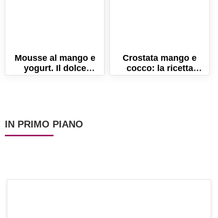
Mousse al mango e
Crostata mango e
yogurt. Il dolce
cocco: la ricetta
gustoso e leggero per
originale per un dolce
l'estate!
fresco estivo!
IN PRIMO PIANO