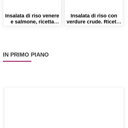
Insalata di riso venere
Insalata di riso con
e salmone, ricetta
verdure crude. Ricetta
estive e leggera
per un primo piatto
freddo
IN PRIMO PIANO