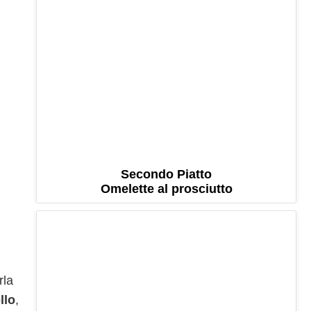
Secondo Piatto
Omelette al prosciutto
rla
llo
,