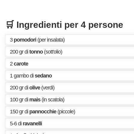
🛒 Ingredienti per 4 persone
3
pomodori
(per insalata)
200 gr di
tonno
(sott'olio)
2
carote
1 gambo di
sedano
200 gr di
olive
(verdi)
100 gr di
mais
(in scatola)
150 gr di
pannocchie
(piccole)
5-6 di
ravanelli