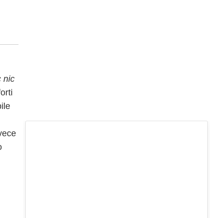
c nic
orti
ile
nvece
o