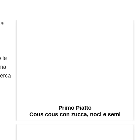
na
 le
 ma
cerca
Primo Piatto
Cous cous con zucca, noci e semi