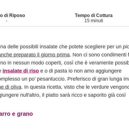
-
15 minuti
una delle possibili insalate che potete scegliere per un
pi
anche preparato il giorno prima
. Non ci sono condimenti f
ono in nessun modo coperti, così che è veramente possib
le
insalate di riso
e o di pasta io non amo aggiungere
omplesso un po' pesantuccio. Preferisco di gran lunga i
e di oliva
. In questa ricetta, visto che le verdure vengon
ungere null'altro, il piatto sarà ricco e saporito già così
farro e grano