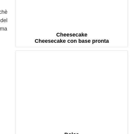
rchè
 del
, ma
Cheesecake
Cheesecake con base pronta