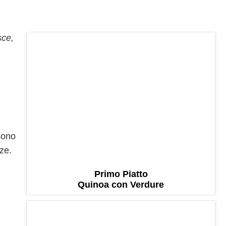
sce,
sono
ze.
Primo Piatto
Quinoa con Verdure