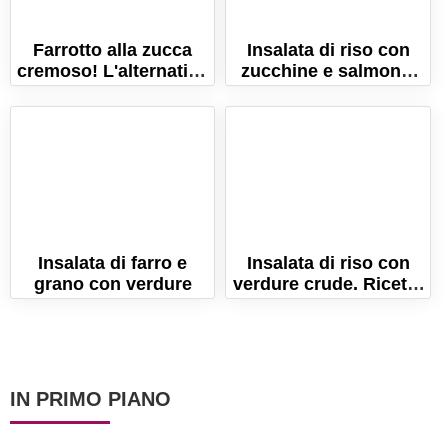
Farrotto alla zucca
Insalata di riso con
cremoso! L'alternativa
zucchine e salmone.
rustica e nutriente al
La ricetta veloce e
risotto!
buonissima!
Insalata di farro e
Insalata di riso con
grano con verdure
verdure crude. Ricetta
per un primo piatto
freddo
IN PRIMO PIANO