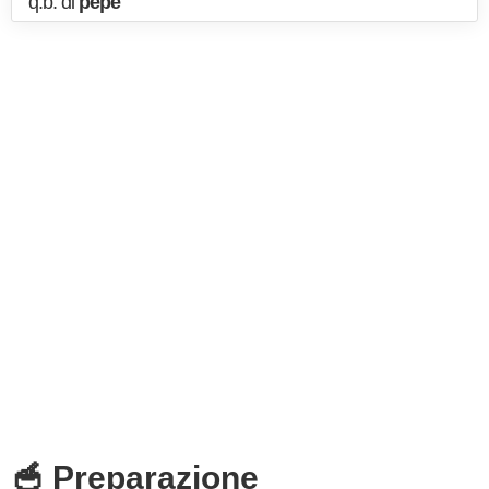
q.b. di
pepe
🥣 Preparazione