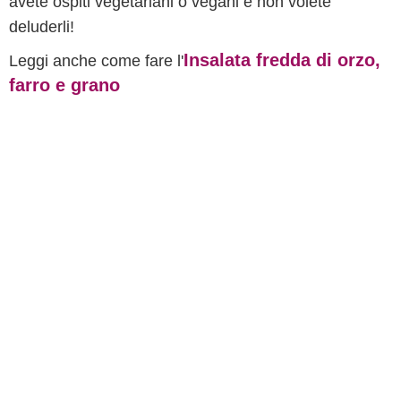
avete ospiti vegetariani o vegani e non volete
deluderli!
Insalata fredda di orzo,
Leggi anche come fare l'
farro e grano