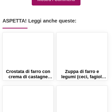
ASPETTA! Leggi anche queste:
Crostata di farro con
Zuppa di farro e
crema di castagne
legumi (ceci, fagioli
(senza burro e uova!)
cannellini e borlotti).
Ricetta facile!