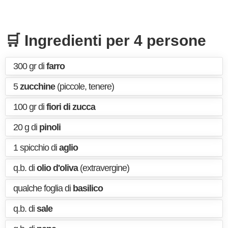
🛒 Ingredienti per 4 persone
300 gr di
farro
5
zucchine
(piccole, tenere)
100 gr di
fiori di zucca
20 g di
pinoli
1 spicchio di
aglio
q.b. di
olio d'oliva
(extravergine)
qualche foglia di
basilico
q.b. di
sale