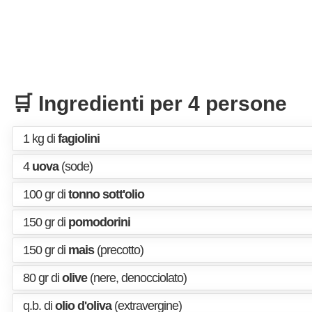
🛒 Ingredienti per 4 persone
1 kg di
fagiolini
4
uova
(sode)
100 gr di
tonno sott'olio
150 gr di
pomodorini
150 gr di
mais
(precotto)
80 gr di
olive
(nere, denocciolato)
q.b. di
olio d'oliva
(extravergine)