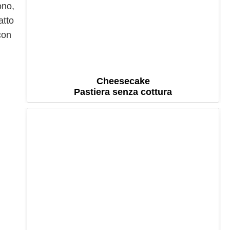
ono,
atto
con
Cheesecake
Pastiera senza cottura