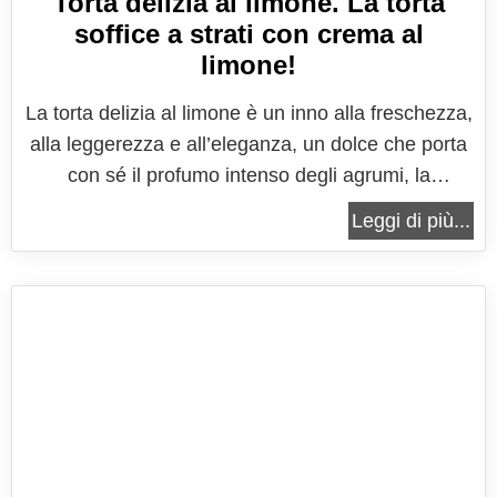
Torta delizia al limone. La torta
soffice a strati con crema al
limone!
La torta delizia al limone è un inno alla freschezza,
alla leggerezza e all’eleganza, un dolce che porta
con sé il profumo intenso degli agrumi, la
morbidezza delle basi soffici e la cremosità
Leggi di più...
avvolgente di una farcia che sa di primavera e di
giornate luminose. È una torta che non ha bisogno
di presentazioni...