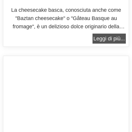
La cheesecake basca, conosciuta anche come
"Baztan cheesecake" o "Gâteau Basque au
fromage", è un delizioso dolce originario della
regione basca, situata tra Spagna e Francia.
Leggi di più...
Caratterizzata da un'irresistibile combinazione di
sapori e consistenze, questa prelibatezza è
diventata un'icona della gastronomia basca. La...