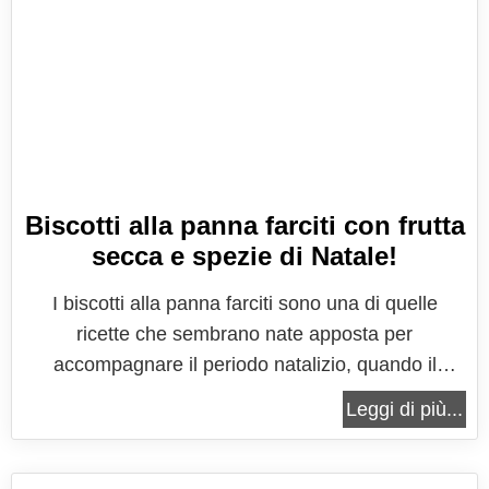
Biscotti alla panna farciti con frutta
secca e spezie di Natale!
I biscotti alla panna farciti sono una di quelle
ricette che sembrano nate apposta per
accompagnare il periodo natalizio, quando il
profumo delle feste riempie le case e ogni gesto in
Leggi di più...
cucina diventa parte di un rituale fatto di ricordi,
tradizioni e piccole magie. Sono biscotti che
uniscono la delicatezza di una...