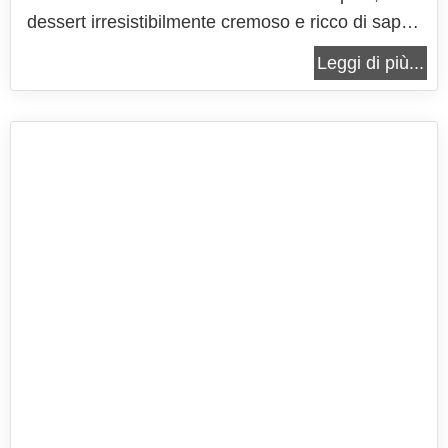
dessert irresistibilmente cremoso e ricco di sapori
contrastanti che si fondono armoniosamente.
Leggi di più...
Questa deliziosa torta è composta da un morbido
e vellutato strato di crema di formaggio, arricchito
con una morbida crema di...