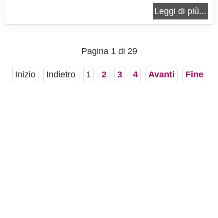
dolcezza del tiramisù italiano. Questo dessert
Leggi di più...
delizioso si presenta come un'opera d'arte
gastronomica, capace di coniugare la maestria
nella preparazione con il piacere...
Pagina 1 di 29
Inizio
Indietro
1
2
3
4
Avanti
Fine