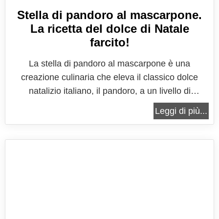
Stella di pandoro al mascarpone.
La ricetta del dolce di Natale
farcito!
La stella di pandoro al mascarpone è una
creazione culinaria che eleva il classico dolce
natalizio italiano, il pandoro, a un livello di
eleganza e raffinatezza. Questo dessert non solo
Leggi di più...
incarna la tradizione natalizia, ma aggiunge anche
una nota di creatività e originalità alla tavola delle
festività. Un'idea che...