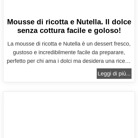
Mousse di ricotta e Nutella. Il dolce
senza cottura facile e goloso!
La mousse di ricotta e Nutella è un dessert fresco,
gustoso e incredibilmente facile da preparare,
perfetto per chi ama i dolci ma desidera una ricetta
leggera e senza uova, che non richieda cottura. È
Leggi di più...
una combinazione ideale di consistenze diverse, in
cui la morbidezza della mousse di ricotta si unisce
alla...