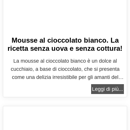
Mousse al cioccolato bianco. La
ricetta senza uova e senza cottura!
La mousse al cioccolato bianco è un dolce al
cucchiaio, a base di cioccolato, che si presenta
come una delizia irresistibile per gli amanti del
cioccolato. La sua consistenza soffice e vellutata,
Leggi di più...
arricchita dal dolce sapore del cioccolato bianco, la
rende una delle prelibatezze al cioccolato più
apprezzate. Questa...