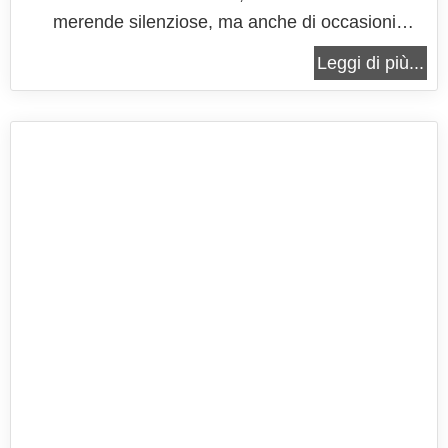
merende silenziose, ma anche di occasioni
speciali in cui si vuole qualcosa di goloso senza
Leggi di più...
strafare. È una torta che racchiude l’equilibrio
perfetto tra morbidezza e intensità, tra la dolcezza
naturale delle mandorle e...