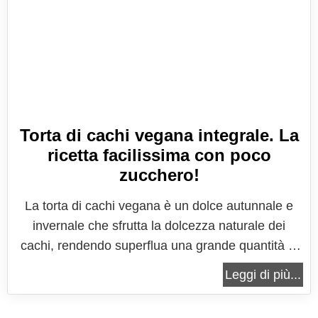
Torta di cachi vegana integrale. La
ricetta facilissima con poco
zucchero!
La torta di cachi vegana è un dolce autunnale e
invernale che sfrutta la dolcezza naturale dei
cachi, rendendo superflua una grande quantità di
zucchero aggiunto. È una torta ricca di sapore,
Leggi di più...
morbida e umida, che rappresenta un’ottima scelta
per chi segue una dieta vegana o per chi