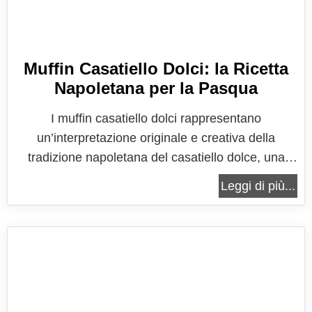
Muffin Casatiello Dolci: la Ricetta
Napoletana per la Pasqua
I muffin casatiello dolci rappresentano
un’interpretazione originale e creativa della
tradizione napoletana del casatiello dolce, una
fusione tra il carattere conviviale e simbolico del
Leggi di più...
casatiello e la praticità moderna dei muffin,
declinata però in chiave dolce, inaspettata e
sorprendentemente armoniosa. Se vuoi...