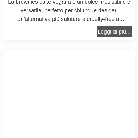
La brownies cake vegana è un dolce irresistibile e
versatile, perfetto per chiunque desideri
un’alternativa più salutare e cruelty-free al
tradizionale brownie, senza compromettere gusto
Leggi di più...
e consistenza. Questo dessert è caratterizzato
dalla sua straordinaria capacità di combinare una
consistenza densa e fondente con...