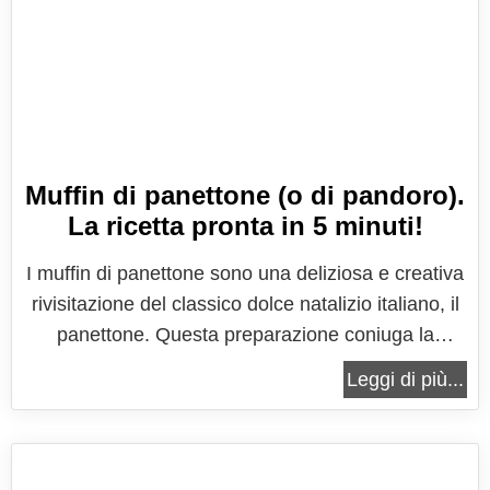
Muffin di panettone (o di pandoro).
La ricetta pronta in 5 minuti!
I muffin di panettone sono una deliziosa e creativa
rivisitazione del classico dolce natalizio italiano, il
panettone. Questa preparazione coniuga la
tradizione e l'innovazione in una ricetta versatile,
Leggi di più...
perfetta per utilizzare il panettone in maniera
originale o semplicemente per sorprendere con un
dolce dall'aspetto...