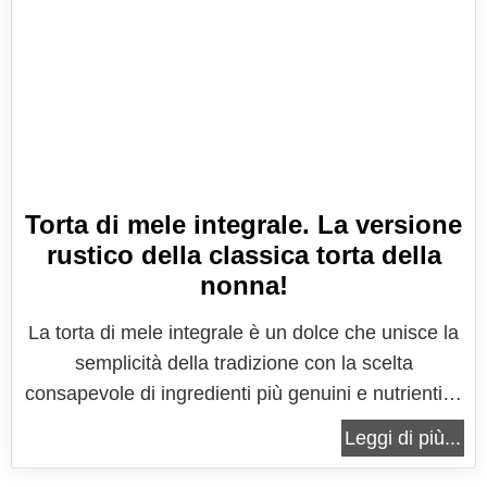
Torta di mele integrale. La versione
rustico della classica torta della
nonna!
La torta di mele integrale è un dolce che unisce la
semplicità della tradizione con la scelta
consapevole di ingredienti più genuini e nutrienti. Il
suo profumo caldo e avvolgente, che si diffonde in
Leggi di più...
cucina durante la cottura, richiama i pomeriggi
d’autunno, le merende in famiglia e quel comfort