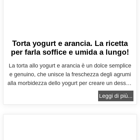
Torta yogurt e arancia. La ricetta
per farla soffice e umida a lungo!
La torta allo yogurt e arancia è un dolce semplice
e genuino, che unisce la freschezza degli agrumi
alla morbidezza dello yogurt per creare un dessert
versatile, profumato e irresistibile. Questo dolce è
Leggi di più...
apprezzato per la sua consistenza soffice e il suo
sapore delicatamente agrumato, ideale per
accompagnare la...