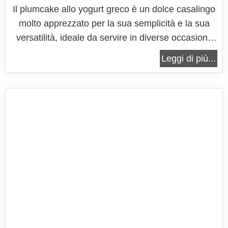
Il plumcake allo yogurt greco è un dolce casalingo
molto apprezzato per la sua semplicità e la sua
versatilità, ideale da servire in diverse occasioni,
dalla colazione alla merenda o come dessert
Leggi di più...
leggero a fine pasto. La sua morbidezza e il suo
sapore delicato lo rendono una scelta perfetta per
chi desidera un dolce...