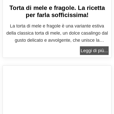
Torta di mele e fragole. La ricetta
per farla sofficissima!
La torta di mele e fragole è una variante estiva
della classica torta di mele, un dolce casalingo dal
gusto delicato e avvolgente, che unisce la
tradizione più classica della torta di mele con una
Leggi di più...
nota fresca e profumata data dalle fragole, frutto
primaverile per eccellenza. Questa combinazione
dona al dolce un...