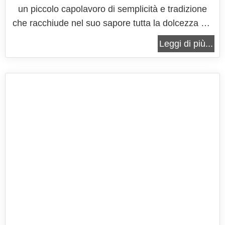
un piccolo capolavoro di semplicità e tradizione
che racchiude nel suo sapore tutta la dolcezza e il
calore di questa stagione. Friabili e profumati,
Leggi di più...
questi biscotti nascono da un ingrediente umile ma
straordinario: la farina di castagne, un tesoro
naturale che...