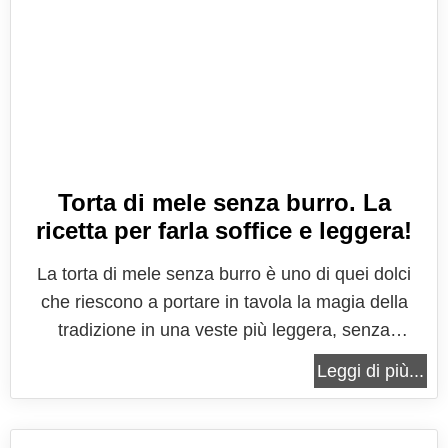
Torta di mele senza burro. La
ricetta per farla soffice e leggera!
La torta di mele senza burro è uno di quei dolci
che riescono a portare in tavola la magia della
tradizione in una veste più leggera, senza
rinunciare al sapore e alla fragranza che l’hanno
Leggi di più...
resa famosa in tutto il mondo. È la dimostrazione
che la semplicità è spesso la chiave per creare un
capolavoro di gusto, capace...