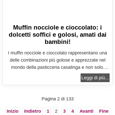
Muffin nocciole e cioccolato: i
dolcetti soffici e golosi, amati dai
bambini!
I muffin nocciole e cioccolato rappresentano una
delle combinazioni più golose e apprezzate nel
mondo della pasticceria casalinga e non solo.
Questi dolcetti, soffici e profumati, uniscono la
Leggi di più...
rotondità e il sapore intenso delle nocciole con la
dolcezza avvolgente del cioccolato, dando vita a
un prodotto da forno...
Pagina 2 di 133
Inizio
Indietro
1
2
3
4
Avanti
Fine