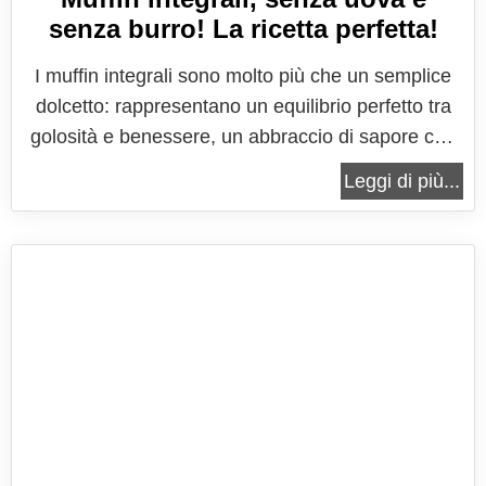
senza burro! La ricetta perfetta!
I muffin integrali sono molto più che un semplice
dolcetto: rappresentano un equilibrio perfetto tra
golosità e benessere, un abbraccio di sapore che
riesce a conquistare tanto chi ama la dolcezza
Leggi di più...
autentica quanto chi cerca leggerezza e ingredienti
più naturali. Quando si pensa ai muffin, la mente
corre subito a...