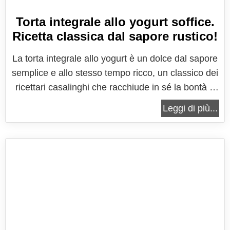
Torta integrale allo yogurt soffice.
Ricetta classica dal sapore rustico!
La torta integrale allo yogurt è un dolce dal sapore
semplice e allo stesso tempo ricco, un classico dei
ricettari casalinghi che racchiude in sé la bontà e
la leggerezza di ingredienti naturali e genuini,
Leggi di più...
pensata per chi ama un’alimentazione equilibrata
senza però rinunciare al piacere di una fetta di
torta morbida...