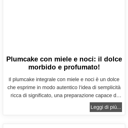
Plumcake con miele e noci: il dolce
morbido e profumato!
Il plumcake integrale con miele e noci è un dolce
che esprime in modo autentico l’idea di semplicità
ricca di significato, una preparazione capace di
unire gusto, naturalità e una sensazione di comfort
Leggi di più...
che si ritrova spesso nei dolci fatti in casa. È una
ricetta che parla di colazioni lente, di merende
sincere e di...