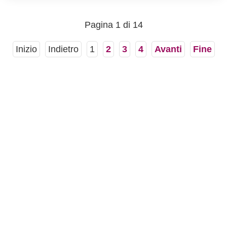
veloce da preparare, è anche più salutare grazie
alla maggiore...
Pagina 1 di 14
Inizio
Indietro
1
2
3
4
Avanti
Fine