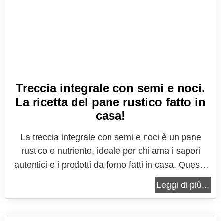
Treccia integrale con semi e noci.
La ricetta del pane rustico fatto in
casa!
La treccia integrale con semi e noci è un pane
rustico e nutriente, ideale per chi ama i sapori
autentici e i prodotti da forno fatti in casa. Questo
pane, che si distingue per la sua forma intrecciata
Leggi di più...
e il suo sapore ricco, è perfetto da gustare in ogni
momento della giornata, dalla colazione alla cena.
La sua...