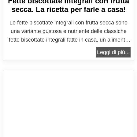
Fette biscottate integrali con frutta
secca. La ricetta per farle a casa!
Le fette biscottate integrali con frutta secca sono
una variante gustosa e nutriente delle classiche
fette biscottate integrali fatte in casa, un alimento
che unisce gusto e salute in un’unica deliziosa
Leggi di più...
proposta. Questo prodotto, spesso associato alla
colazione o a uno spuntino sano, rappresenta
un’eccellente...