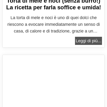
Torta di mele e noci (senza burro!)
La ricetta per farla soffice e umida!
La torta di mele e noci è uno di quei dolci che
riescono a evocare immediatamente un senso di
casa, di calore e di tradizione, grazie a un
equilibrio di sapori che parla un linguaggio
Leggi di più...
semplice ma profondamente rassicurante. È una
ricetta che affonda le sue radici nella pasticceria
domestica, quella fatta di...