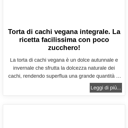
Torta di cachi vegana integrale. La
ricetta facilissima con poco
zucchero!
La torta di cachi vegana è un dolce autunnale e
invernale che sfrutta la dolcezza naturale dei
cachi, rendendo superflua una grande quantità di
zucchero aggiunto. È una torta ricca di sapore,
Leggi di più...
morbida e umida, che rappresenta un’ottima scelta
per chi segue una dieta vegana o per chi
preferisce evitare i prodotti di...