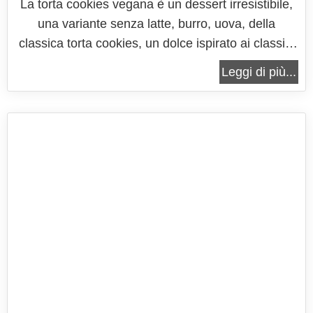
La torta cookies vegana è un dessert irresistibile,
una variante senza latte, burro, uova, della
classica torta cookies, un dolce ispirato ai classici
biscotti americani, una variante che rispetta
Leggi di più...
un’alimentazione vegana, priva di ingredienti di
origine animale. Si tratta di una ricetta che punta a
mantenere tutto il...