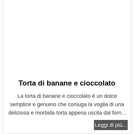
Torta di banane e cioccolato
La torta di banane e cioccolato è un dolce
semplice e genuino che coniuga la voglia di una
deliziosa e morbida torta appena uscita dal forno,
con l'esigenza di offrire alla propria famiglia un
Leggi di più...
dolce che si presti ad essere elogiato anche dai