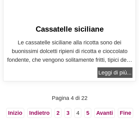
Cassatelle siciliane
Le cassatelle siciliane alla ricotta sono dei
buonissimi dolcetti ripieni di ricotta e cioccolato
fondente, che vengono solitamente fritti, tipici della
terra sicula. Le cassatelle sono un dolce che
Leggi di più...
appartiene alla tradizione dei dolci di Carnevale,
che si trovano anche negli altri periodi di festa,
come Natale e...
Pagina 4 di 22
Inizio
Indietro
2
3
4
5
Avanti
Fine