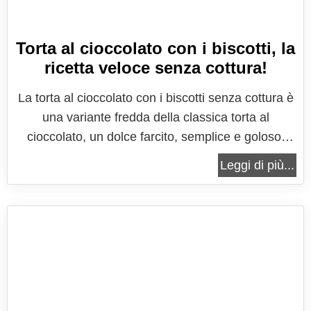
Torta al cioccolato con i biscotti, la
ricetta veloce senza cottura!
La torta al cioccolato con i biscotti senza cottura è
una variante fredda della classica torta al
cioccolato, un dolce farcito, semplice e goloso,
perfetto per non rinunciare ad un ottimo dessert
Leggi di più...
anche in piena estate. Una torta pronta in poco
tempo e senza accendere il forno! Ideale quindi
ogni volta che non si...