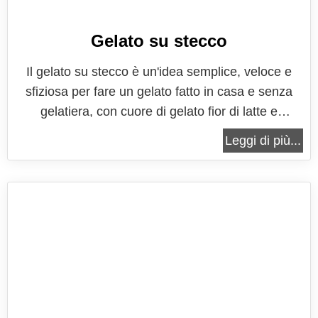
Gelato su stecco
Il gelato su stecco è un'idea semplice, veloce e
sfiziosa per fare un gelato fatto in casa e senza
gelatiera, con cuore di gelato fior di latte e
copertura di cioccolato fondente, che ricorda i
Leggi di più...
classici gelati sullo stecco industriali. Quelli fatti in
casa sono certamente qualcosa di più semplice e
genuino, che...