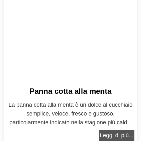
Panna cotta alla menta
La panna cotta alla menta è un dolce al cucchiaio
semplice, veloce, fresco e gustoso,
particolarmente indicato nella stagione più calda,
quando non si vuole rinunciare al dolce, ma si
Leggi di più...
preferisce qualcosa di fresco che con gusto e