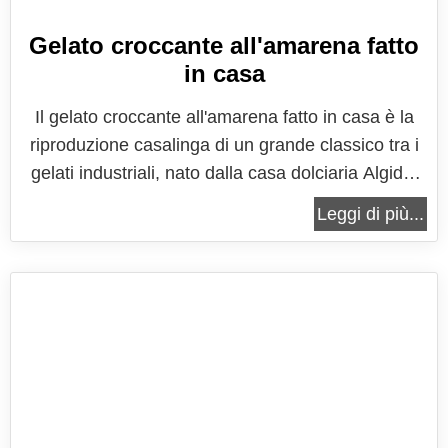
Gelato croccante all'amarena fatto
in casa
Il gelato croccante all'amarena fatto in casa è la
riproduzione casalinga di un grande classico tra i
gelati industriali, nato dalla casa dolciaria Algida,
conosciuto e diffuso fin dagli anni '80, viene
Leggi di più...
prodotto e largamente apprezzato ancora oggi. In
questa ricetta scopriremo come fare in casa uno
dei simboli della...