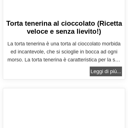
Torta tenerina al cioccolato (Ricetta
veloce e senza lievito!)
La torta tenerina è una torta al cioccolato morbida
ed incantevole, che si scioglie in bocca ad ogni
morso. La torta tenerina è caratteristica per la sua
sottile e croccante crosticina ed il suo ripieno
Leggi di più...
morbido dall'intenso sapore di cioccolato. Questo
dolce, tipico della città di Ferrara, si prepara con
pochi...