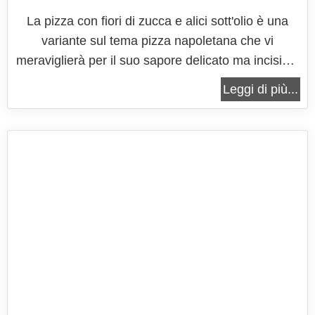
La pizza con fiori di zucca e alici sott'olio è una
variante sul tema pizza napoletana che vi
meraviglierà per il suo sapore delicato ma incisivo.
Una prelibatezza che non potrete fare a meno di
Leggi di più...
apprezzare assaggio dopo assaggio. Che siate i
fedelissimi della classica pizza al pomodoro,
anche che siate tra quelli che...