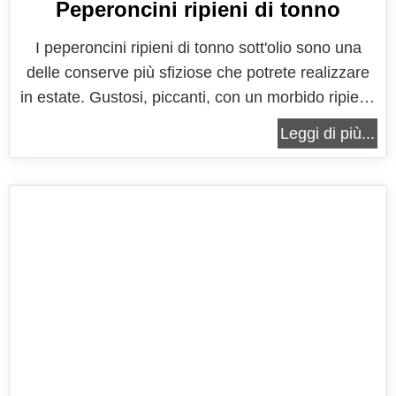
Peperoncini ripieni di tonno
I peperoncini ripieni di tonno sott'olio sono una
delle conserve più sfiziose che potrete realizzare
in estate. Gustosi, piccanti, con un morbido ripieno
di tonno, aromatizzato con alici e capperi, sono
Leggi di più...
semplici e tradizionali, e richiamano tutti i sapori
tipici delle preparazioni caratteristiche come
quelle...