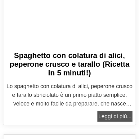
Spaghetto con colatura di alici,
peperone crusco e tarallo (Ricetta
in 5 minuti!)
Lo spaghetto con colatura di alici, peperone crusco
e tarallo sbriciolato è un primo piatto semplice,
veloce e molto facile da preparare, che nasce
come rivisitazione dei classici spaghetti aglio, olio
Leggi di più...
e peperoncino, riprendendo da questi la semplicità
e la rapidità di preparazione, nonchè la semplicità
degli...