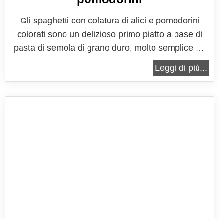
Gli spaghetti con colatura di alici e pomodorini
colorati sono un delizioso primo piatto a base di
pasta di semola di grano duro, molto semplice da
preparare, con la quale otterrete un gustoso primo
Leggi di più...
piatto dall'intenso sapore di mare, pur senza
utilizzare direttamente il pesce. Il sapore di mare
viene conferito al...