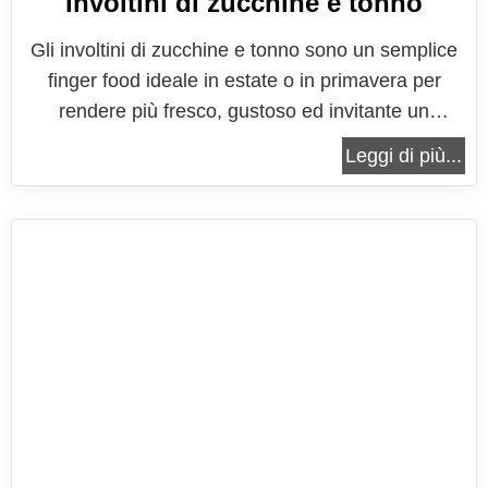
Involtini di zucchine e tonno
Gli involtini di zucchine e tonno sono un semplice
finger food ideale in estate o in primavera per
rendere più fresco, gustoso ed invitante un
antipasto ideato per accogliere gli amici. Una
Leggi di più...
ricetta davvero molto semplice che si prepara in
poco tempo, utilizzando delle zucchine tagliate a
fette e grigliate, che...