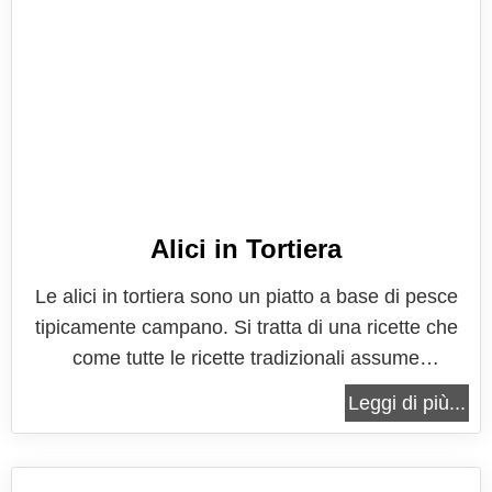
Alici in Tortiera
Le alici in tortiera sono un piatto a base di pesce
tipicamente campano. Si tratta di una ricette che
come tutte le ricette tradizionali assume
innumerevoli sfaccettature in base alle tradizioni
Leggi di più...
del luogo dove viene preparata a tramandata; a
casa mia si preparano con la ricetta che qui vi
descrivo. Le alici in...