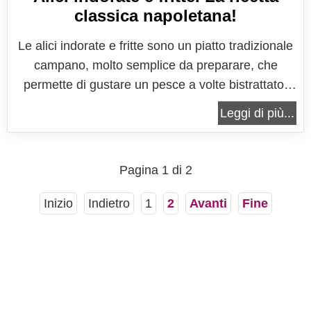
classica napoletana!
Le alici indorate e fritte sono un piatto tradizionale
campano, molto semplice da preparare, che
permette di gustare un pesce a volte bistrattato,
ma ricco di elementi preziosi, povero di calorie e
Leggi di più...
fonte importantissima di acidi grassi essenziali. Le
alici sono infatti spesso e volentieri poco
considerate e poco...
Pagina 1 di 2
Inizio
Indietro
1
2
Avanti
Fine