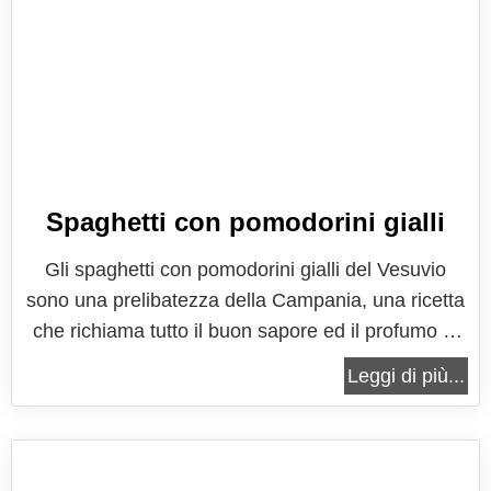
Spaghetti con pomodorini gialli
Gli spaghetti con pomodorini gialli del Vesuvio
sono una prelibatezza della Campania, una ricetta
che richiama tutto il buon sapore ed il profumo di
una terra ricca di sapori e di storia, che ha tanto da
Leggi di più...
raccontare. I pomodorini gialli sono un prodotto
dop, quello che davvero rappresenta il pomo d'oro,
a buon diritto...