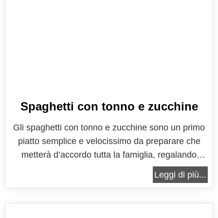
Spaghetti con tonno e zucchine
Gli spaghetti con tonno e zucchine sono un primo
piatto semplice e velocissimo da preparare che
metterà d’accordo tutta la famiglia, regalando
gusto e leggerezza. Un piatto di pasta che
Leggi di più...
richiama la migliore tradizione gastronomica
italiana, quella dove un primo piatto a base di
pasta di grano duro non può mancare,...