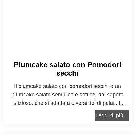
Plumcake salato con Pomodori
secchi
Il plumcake salato con pomodori secchi è un
plumcake salato semplice e soffice, dal sapore
sfizioso, che si adatta a diversi tipi di palati. Il
plumcake salato è la versione rustica del classico
Leggi di più...
plumcake dolce, che nasce in Inghilterra per
accompagnare l'ora del te. Il plumcake salato con