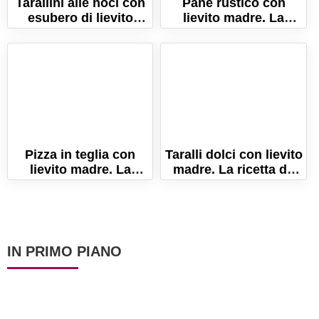
Tarallini alle noci con
Pane rustico con
esubero di lievito
lievito madre. La
madre
ricetta tradizionale del
pane fatto in casa!
Pizza in teglia con
Taralli dolci con lievito
lievito madre. La
madre. La ricetta da
ricetta per una pizza
fare anche con
alta e soffice!
esubero!
IN PRIMO PIANO