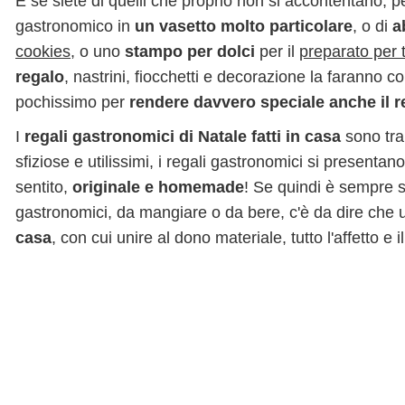
E se siete di quelli che proprio non si accontentano, p
gastronomico in
un vasetto molto particolare
, o di
a
cookies
, o uno
stampo per dolci
per il
preparato per 
regalo
, nastrini, fiocchetti e decorazione la farann
pochissimo per
rendere davvero speciale anche il 
I
regali gastronomici di Natale fatti in casa
sono tra 
sfiziose e utilissimi, i regali gastronomici si presenta
sentito,
originale e homemade
! Se quindi è sempre st
gastronomici, da mangiare o da bere, c'è da dire che u
casa
, con cui unire al dono materiale, tutto l'affetto e