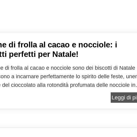
ne di frolla al cacao e nocciole: i
ti perfetti per Natale!
ne di frolla al cacao e nocciole sono dei biscotti di Natale
cono a incarnare perfettamente lo spirito delle feste, un
e del cioccolato alla rotondità profumata delle nocciole in
a che richiama immediatamente la festa, la luce, l’attesa
Leggi di pi
a della stella come sagoma non è...