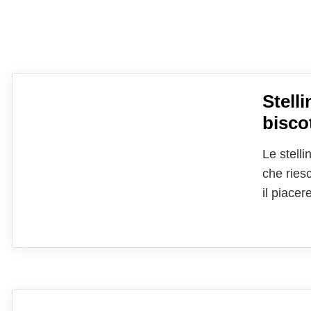
Stelli
biscot
Le stelli
che ries
il piacer
una form
La scelt