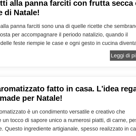
ti alla panna farciti con frutta secca 
e di Natale!
i alla panna farciti sono una di quelle ricette che sembra
osta per accompagnare il periodo natalizio, quando il
delle feste riempie le case e ogni gesto in cucina divent
un rituale fatto di ricordi, tradizioni e piccole magie. Sono
Leggi di pi
che uniscono la delicatezza di una...
aromatizzato fatto in casa. L'idea reg
ade per Natale!
aromatizzato è un condimento versatile e creativo che
 un tocco di sapore unico a numerosi piatti, di carne, p
e. Questo ingrediente artigianale, spesso realizzato in c