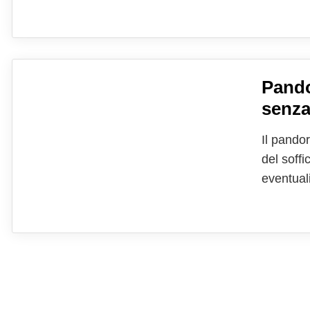
permette 
regaland
Pando
senza
Il pando
del soffi
eventuali
che perm
stella de