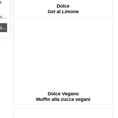
a
Dolce
Gel al Limone
esa
ù...
Dolce Vegano
Muffin alla zucca vegani