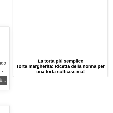
La torta più semplice
endo
Torta margherita: Ricetta della nonna per
una torta sofficissima!
.
ù...