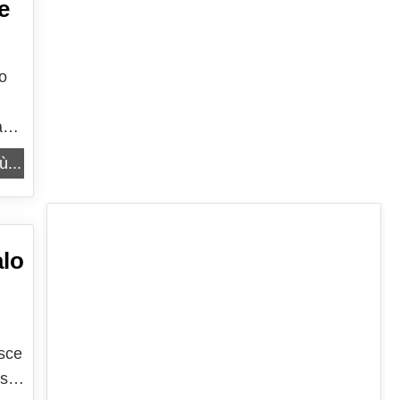
e
no
a
ù...
alo
esce
asa,