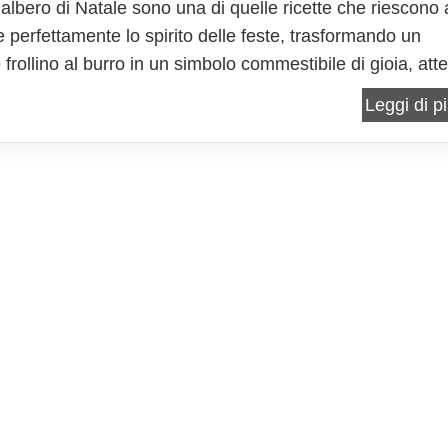
i albero di Natale sono una di quelle ricette che riescono 
e perfettamente lo spirito delle feste, trasformando un
frollino al burro in un simbolo commestibile di gioia, att
isione. Non sono solo biscotti da mangiare, ma piccoli
Leggi di pi
arrativi, capaci di evocare...