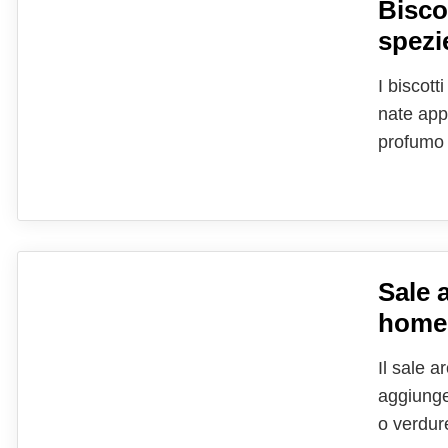
Biscot
spezi
I biscott
nate app
profumo 
parte di 
biscotti 
Sale 
homem
Il sale 
aggiunge
o verdur