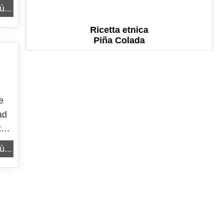
ù...
Ricetta etnica
Piña Colada
e
ad
te,
 a
ù...