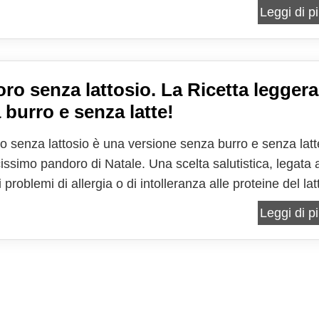
di personalizzare il proprio approccio alla cucina,
Leggi di pi
o un'esplosione di sapori a molte preparazioni...
ro senza lattosio. La Ricetta leggera
 burro e senza latte!
ro senza lattosio è una versione senza burro e senza latt
cissimo pandoro di Natale. Una scelta salutistica, legata 
 problemi di allergia o di intolleranza alle proteine del lat
ette nonostante tutto di non rinunciare al classico dolce
Leggi di pi
lle feste. Affinchè quest'anno...