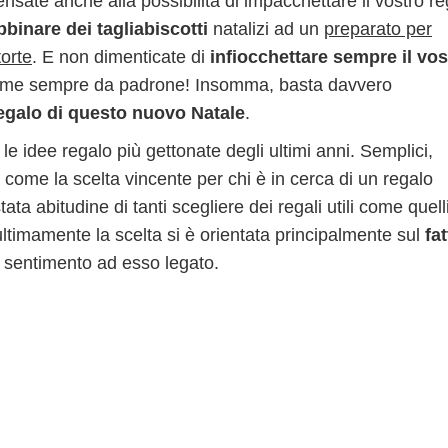
ensate anche alla possibilità di impacchettare il vostro r
bbinare dei tagliabiscotti
natalizi ad un
preparato per
torte
. E non dimenticate di
infiocchettare sempre il vos
o come sempre da padrone! Insomma, basta davvero
regalo di questo nuovo Natale
.
le idee regalo più gettonate degli ultimi anni. Semplici,
no come la scelta vincente per chi è in cerca di un regalo
ata abitudine di tanti scegliere dei regali utili come quell
ltimamente la scelta si è orientata principalmente sul
fat
 il sentimento ad esso legato.