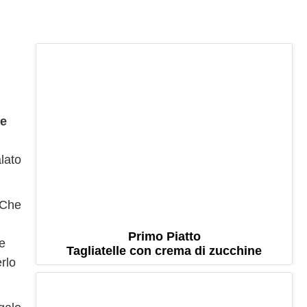
te
alato
 Che
Primo Piatto
te
Tagliatelle con crema di zucchine
rlo