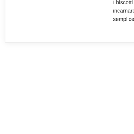
I biscott
incarnar
semplice 
e condiv
oggetti n