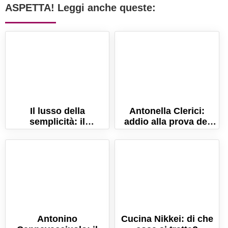
ASPETTA! Leggi anche queste:
Il lusso della
Antonella Clerici:
semplicità: il
addio alla prova del
ristorante di
cuoco
Alessandro Borghese
Antonino
Cucina Nikkei: di che