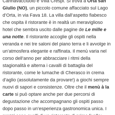
Cannavacciuolo è Villa Crespi. Si trova a
Orta san
Giulio (NO)
, un piccolo comune affacciato sul Lago
d’Orta, in via Fava 18. La villa dall’aspetto fiabesco
che ospita il ristorante è in realtà un meraviglioso
hotel che sembra uscito dalle pagine de
Le mille e
una notte
. Il ristorante accoglie gli ospiti nella
veranda e nei tre saloni del piano terra e li avvolge in
un’atmosfera elegante e raffinata. Il menù varia nel
corso dell’anno per abbracciare i ritmi della
stagionalità e alterna i cavalli di battaglia del
ristorante, come le lumache di Cherasco in crema
d’aglio (assolutamente da provare!) a giochi sempre
nuovi di sapori e consistenze. Oltre che il
menù à la
carte
si può optare anche per due percorsi di
degustazione che accompagnano gli ospiti passo
dopo passo in un’esperienza gastronomica unica. I