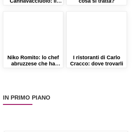
Cannavacciuolo: il
cosa si tratta?
grande chef diventa
Paperacciuolo su
Topolino
Niko Romito: lo chef
I ristoranti di Carlo
abruzzese che ha
Cracco: dove trovarli
scalzato Bottura
IN PRIMO PIANO