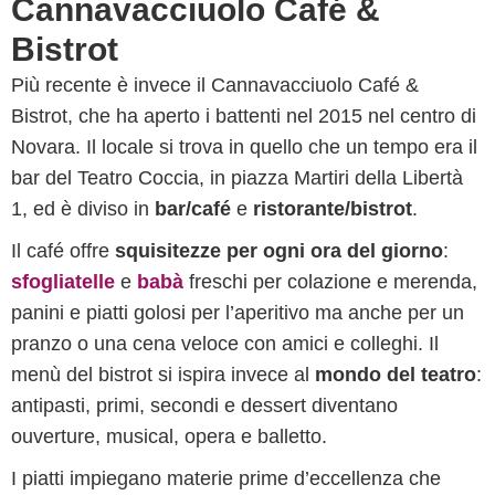
Cannavacciuolo Café &
Bistrot
Più recente è invece il Cannavacciuolo Café &
Bistrot, che ha aperto i battenti nel 2015 nel centro di
Novara. Il locale si trova in quello che un tempo era il
bar del Teatro Coccia, in piazza Martiri della Libertà
1, ed è diviso in
bar/café
e
ristorante/bistrot
.
Il café offre
squisitezze per ogni ora del giorno
:
sfogliatelle
e
babà
freschi per colazione e merenda,
panini e piatti golosi per l’aperitivo ma anche per un
pranzo o una cena veloce con amici e colleghi. Il
menù del bistrot si ispira invece al
mondo del teatro
:
antipasti, primi, secondi e dessert diventano
ouverture, musical, opera e balletto.
I piatti impiegano materie prime d’eccellenza che