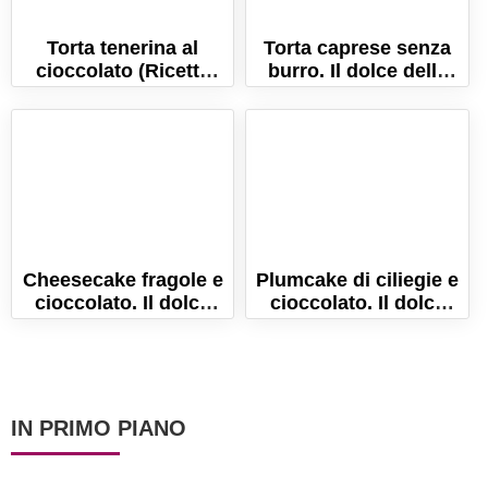
Torta tenerina al
Torta caprese senza
cioccolato (Ricetta
burro. Il dolce della
veloce e senza lievito!)
tradizione campana!
Cheesecake fragole e
Plumcake di ciliegie e
cioccolato. Il dolce
cioccolato. Il dolce
goloso e fresco, senza
soffice e goloso per
cottura!
l'estate!
IN PRIMO PIANO