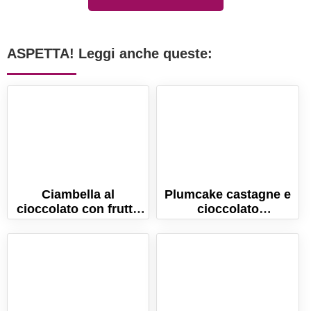
ASPETTA! Leggi anche queste:
Ciambella al
Plumcake castagne e
cioccolato con frutta
cioccolato
secca, morbida e
morbidissimo! (la
gustosa!
ricetta senza burro!)