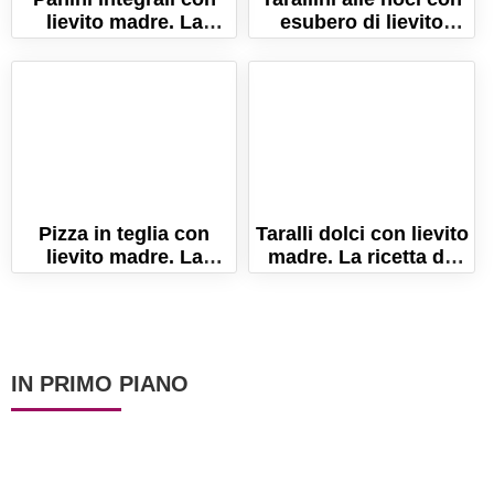
lievito madre. La
esubero di lievito
ricetta a lunga
madre
lievitazione!
Pizza in teglia con
Taralli dolci con lievito
lievito madre. La
madre. La ricetta da
ricetta per una pizza
fare anche con
alta e soffice!
esubero!
IN PRIMO PIANO