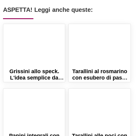
ASPETTA! Leggi anche queste:
Grissini allo speck.
Tarallini al rosmarino
L'idea semplice da
con esubero di pasta
preparare anche
madre
all'ultimo minuto!
Panini integrali con
Tarallini alle noci con