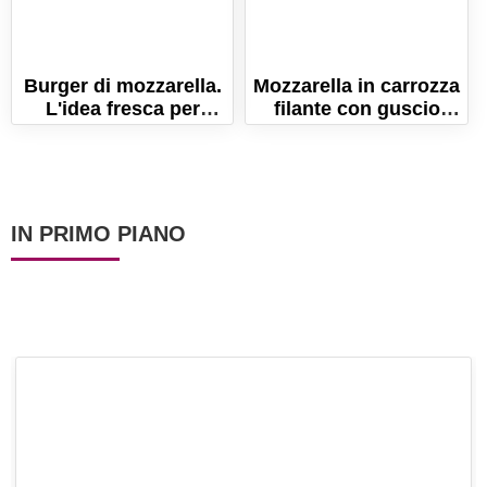
Burger di mozzarella.
Mozzarella in carrozza
L'idea fresca per
filante con guscio
l'estate alternativa al
croccante! Ricetta
classico hamburger!
veloce!
IN PRIMO PIANO