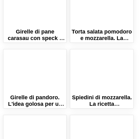
Girelle di pane
Torta salata pomodoro
carasau con speck e
e mozzarella. La
provola
ricetta semplice e
veloce!
Girelle di pandoro.
Spiedini di mozzarella.
L'idea golosa per un
La ricetta
dolce senza cottura
dell'antipasto senza
per riciclare il
cottura!
pandoro!