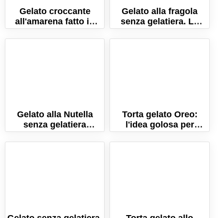
Gelato croccante
Gelato alla fragola
all'amarena fatto in
senza gelatiera. La
casa
ricetta per farlo
cremosissimo!
Gelato alla Nutella
Torta gelato Oreo:
senza gelatiera
l'idea golosa per
(Pronto in 5 minuti!)
l'estate!
La ricetta semplice
Gelato senza gelatiera.
Torta gelato allo