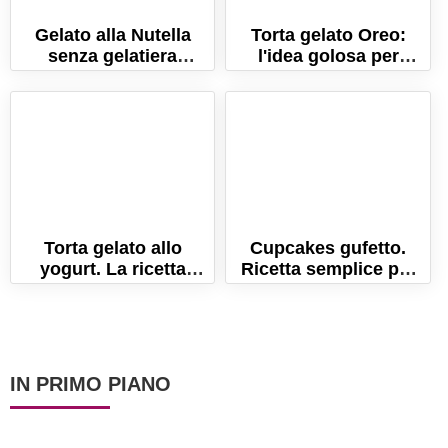
Gelato alla Nutella
Torta gelato Oreo:
senza gelatiera
l'idea golosa per
(Pronto in 5 minuti!)
l'estate!
La ricetta semplice
Torta gelato allo
Cupcakes gufetto.
yogurt. La ricetta
Ricetta semplice per
semplice per un dolce
un dolce di Halloween!
fresco!
IN PRIMO PIANO