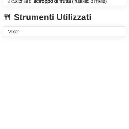
2 cucchiai di
sciroppo di frutta
(fruttosio o miele)
🍴 Strumenti Utilizzati
Mixer