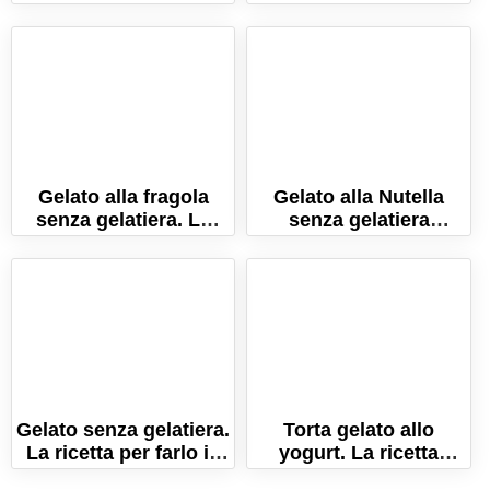
Gelato alla fragola
Gelato alla Nutella
senza gelatiera. La
senza gelatiera
ricetta per farlo
(Pronto in 5 minuti!)
cremosissimo!
La ricetta semplice
Gelato senza gelatiera.
Torta gelato allo
La ricetta per farlo in
yogurt. La ricetta
casa cremosissimo!
semplice per un dolce