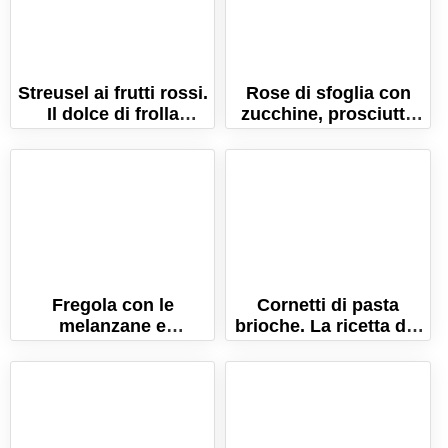
Streusel ai frutti rossi.
Rose di sfoglia con
Il dolce di frolla
zucchine, prosciutto
sbriciolata con frutti di
cotto e scamorza
bosco!
Fregola con le
Cornetti di pasta
melanzane e
brioche. La ricetta dei
pomodorini. La ricetta
cornetti morbidissimi
sarda!
(anche farciti)