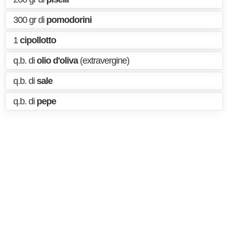
300 gr di
pomodorini
1
cipollotto
q.b. di
olio d'oliva
(extravergine)
q.b. di
sale
q.b. di
pepe