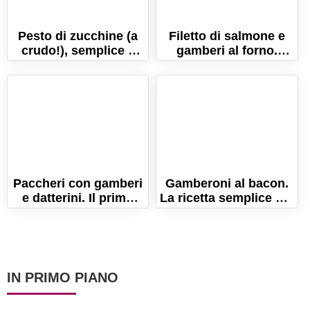
Pesto di zucchine (a
Filetto di salmone e
crudo!), semplice e
gamberi al forno.
veloce!
Ricetta pronta in 10
minuti!
Paccheri con gamberi
Gamberoni al bacon.
e datterini. Il primo
La ricetta semplice per
piatto cremoso anche
un finger food veloce!
senza panna!
IN PRIMO PIANO