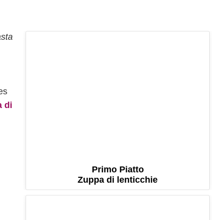
asta
es
 di
Primo Piatto
Zuppa di lenticchie