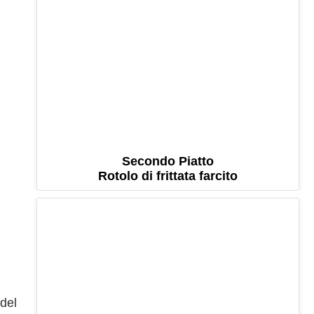
Secondo Piatto
Rotolo di frittata farcito
 del