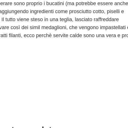
perare sono proprio i bucatini (ma potrebbe essere anch
 aggiungendo ingredienti come prosciutto cotto, piselli e
 tutto viene steso in una teglia, lasciato raffreddare
are così dei simil medaglioni, che vengono impastellati 
tratti filanti, ecco perchè servite calde sono una vera e pr