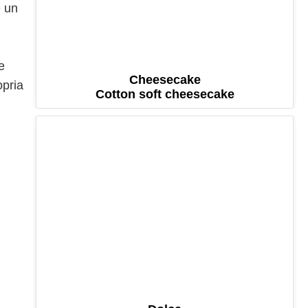
e un
e
Cheesecake
opria
Cotton soft cheesecake