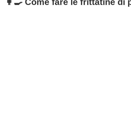
👩‍🍳 Come fare le frittatine d