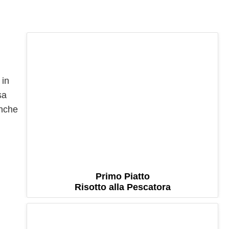
 in
sa
anche
Primo Piatto
Risotto alla Pescatora