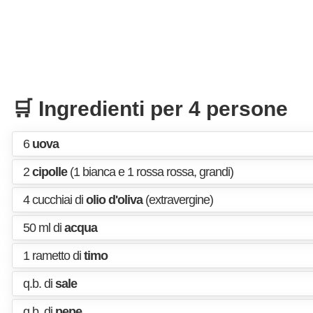
🛒 Ingredienti per 4 persone
6
uova
2
cipolle
(1 bianca e 1 rossa rossa, grandi)
4 cucchiai di
olio d'oliva
(extravergine)
50 ml di
acqua
1 rametto di
timo
q.b. di
sale
q.b. di
pepe