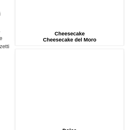
i
,
Cheesecake
e
Cheesecake del Moro
zetti