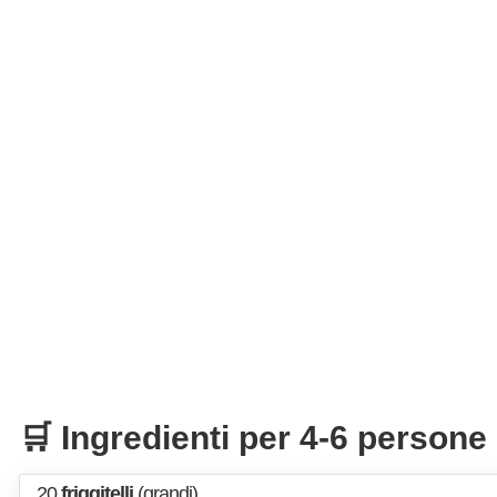
🛒 Ingredienti per 4-6 persone
20
friggitelli
(grandi)