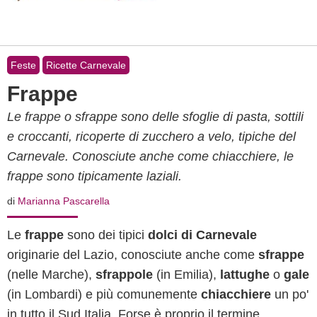
Feste
Ricette Carnevale
Frappe
Le frappe o sfrappe sono delle sfoglie di pasta, sottili
e croccanti, ricoperte di zucchero a velo, tipiche del
Carnevale. Conosciute anche come chiacchiere, le
frappe sono tipicamente laziali.
di
Marianna Pascarella
Le
frappe
sono dei tipici
dolci di Carnevale
originarie del Lazio, conosciute anche come
sfrappe
(nelle Marche),
sfrappole
(in Emilia),
lattughe
o
gale
(in Lombardi) e più comunemente
chiacchiere
un po'
in tutto il Sud Italia. Forse è proprio il termine