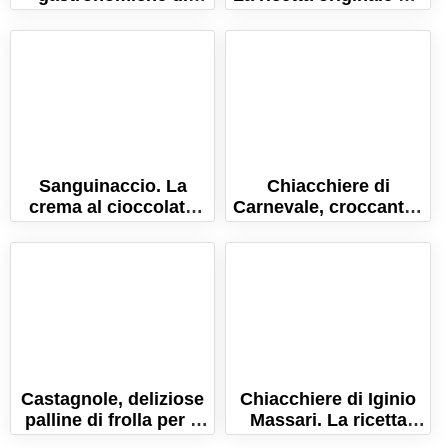
Carnevale: una festa
tortelli lombardi.
di sapori e delizie!
Sanguinaccio. La
Chiacchiere di
crema al cioccolato
Carnevale, croccanti e
per intingere le
friabili. La ricetta
chiacchiere!
originale.
Castagnole, deliziose
Chiacchiere di Iginio
palline di frolla per il
Massari. La ricetta
Carnevale
delle chiacchiere mille