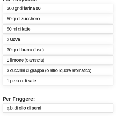
300 gr di
farina 00
50 gr di
zucchero
50 ml di
latte
2
uova
30 gr di
burro
(fuso)
1
limone
(o arancia)
3 cucchiai di
grappa
(o altro liquore aromatico)
1 pizzico di
sale
Per Friggere:
q.b. di
olio di semi