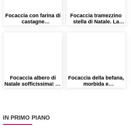
Focaccia con farina di
Focaccia tramezzino
castagne
stella di Natale. La
morbidissima. La
focaccia pronta in 10
ricetta facile e veloce!
minuti!
Focaccia albero di
Focaccia della befana,
Natale sofficissima! La
morbida e
ricetta facile per le
scenografica! Ricetta
feste!
facile per l'Epifania!
IN PRIMO PIANO