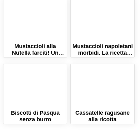
Mustaccioli alla
Mustaccioli napoletani
Nutella farciti! Un
morbidi. La ricetta
tocco in più alla
originale per farli in
tradizione!
casa!
Biscotti di Pasqua
Cassatelle ragusane
senza burro
alla ricotta