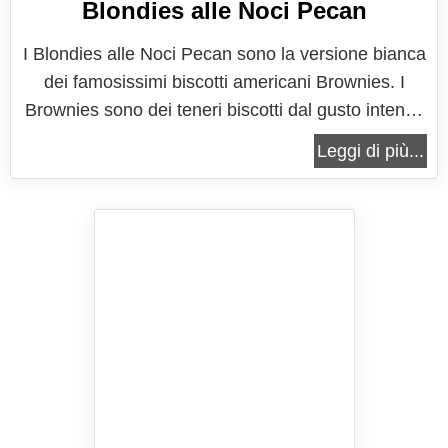
Blondies alle Noci Pecan
I Blondies alle Noci Pecan sono la versione bianca
dei famosissimi biscotti americani Brownies. I
Brownies sono dei teneri biscotti dal gusto intenso
e deciso del cioccolato fondente, i loro fratelli
Leggi di più...
bianchi, i blondies hanno invece un sapore più
delicato dato dal cioccolato bianco. La versione dei
blondies che vi...