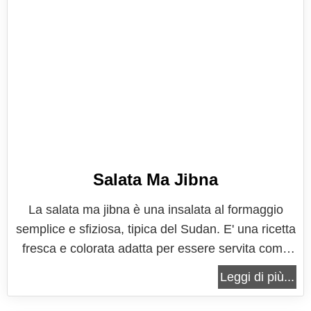
Salata Ma Jibna
La salata ma jibna è una insalata al formaggio
semplice e sfiziosa, tipica del Sudan. E' una ricetta
fresca e colorata adatta per essere servita come
contorno in tantissime occasioni, dalle serate in
Leggi di più...
compagnia alle cene fresche e leggere. Infatti
questa insalata, essendo molto ricca, può anche