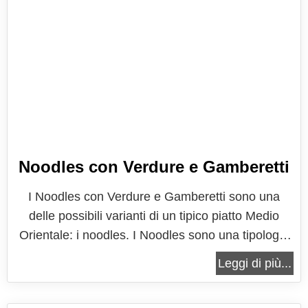
Noodles con Verdure e Gamberetti
I Noodles con Verdure e Gamberetti sono una
delle possibili varianti di un tipico piatto Medio
Orientale: i noodles. I Noodles sono una tipologia
di pasta cinese, dalla forma allungata, tipo fili, che
Leggi di più...
solitamente vengono prima lessati in acqua
bollente e successivamente saltati in padella con