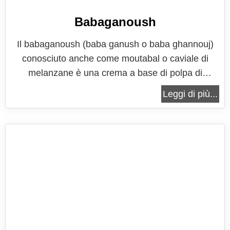
Babaganoush
Il babaganoush (baba ganush o baba ghannouj)
conosciuto anche come moutabal o caviale di
melanzane è una crema a base di polpa di
melanzane, tahina (pasta di sesamo) e spezie,
Leggi di più...
arricchita con altri tipici ingredienti, come menta,
aglio, olio d'oliva, qualche goccia di succo di
limone, sale e pepe. Il babaganoush è una...