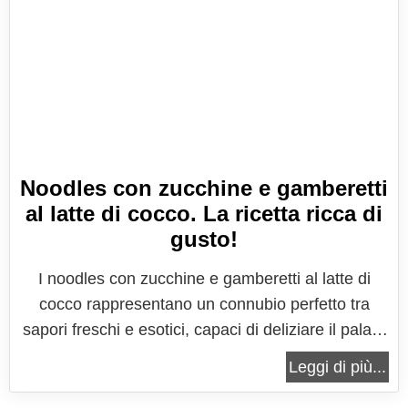
Noodles con zucchine e gamberetti
al latte di cocco. La ricetta ricca di
gusto!
I noodles con zucchine e gamberetti al latte di
cocco rappresentano un connubio perfetto tra
sapori freschi e esotici, capaci di deliziare il palato
e trasportare i commensali in un viaggio culinario
Leggi di più...
attraverso l'Oriente. Questa ricetta unisce
ingredienti semplici e salutari con l'esotismo e la