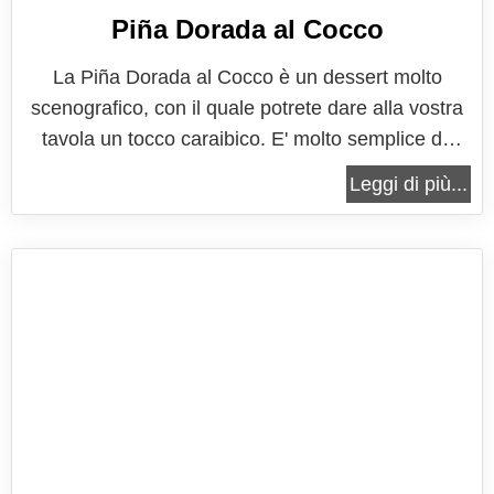
Piña Dorada al Cocco
La Piña Dorada al Cocco è un dessert molto
scenografico, con il quale potrete dare alla vostra
tavola un tocco caraibico. E' molto semplice da
preparare e se il tempo vi risultasse proprio tiranno
Leggi di più...
potete anche utilizzare l'ananas in scatola, a patto
di sgocciolarla dal succo di conservazione. Con il
suo connubio di...