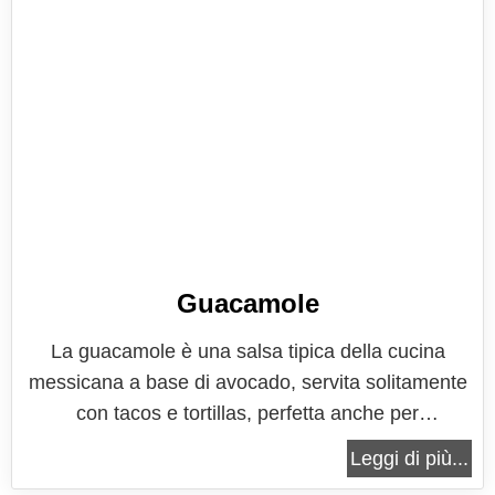
Guacamole
La guacamole è una salsa tipica della cucina
messicana a base di avocado, servita solitamente
con tacos e tortillas, perfetta anche per
accompagnare carni o pesci alla brace. Una ricetta
Leggi di più...
tradizionale, certamente tra le più conosciute ed