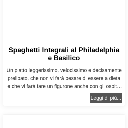
Spaghetti Integrali al Philadelphia
e Basilico
Un piatto leggerissimo, velocissimo e decisamente
prelibato, che non vi farà pesare di essere a dieta
e che vi farà fare un figurone anche con gli ospiti!!
In alternativa potete usare qualsiasi formato di
Leggi di più...
pasta integrale, o anche di pasta normale, e
aggiungere un cucchiaio d'olio per porzione, ma è
buonissimo anche...