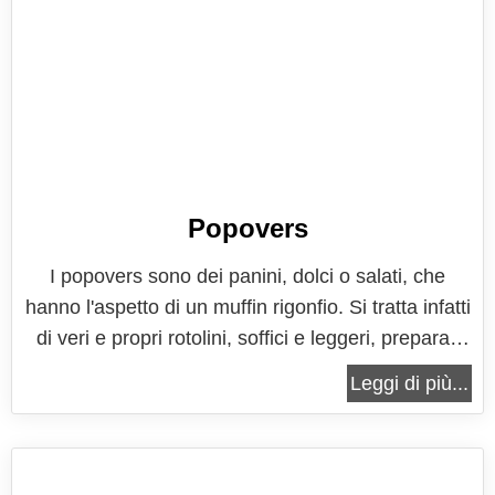
Popovers
I popovers sono dei panini, dolci o salati, che
hanno l'aspetto di un muffin rigonfio. Si tratta infatti
di veri e propri rotolini, soffici e leggeri, preparati
con una pastella densa, simile a quelle delle
Leggi di più...
crepes. La pastella cuocendosi si alza lungo le
pareti dello stampo, andando poi a girare su se
stessa e...