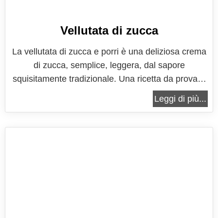
Vellutata di zucca
La vellutata di zucca e porri è una deliziosa crema
di zucca, semplice, leggera, dal sapore
squisitamente tradizionale. Una ricetta da provare
e riprovare, per omaggiare la tavola con i prodotti
Leggi di più...
dell'orto. La zucca è un ingrediente molto versatile,
con cui si possono preparare tantissimi piatti, dolci
e salati,...