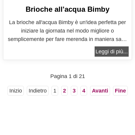
Brioche all'acqua Bimby
La brioche all'acqua Bimby è un'idea perfetta per
iniziare la giornata nel modo migliore o
semplicemente per fare merenda in maniera sana
e genuina. Una lavorazione semplice e qualche
Leggi di più...
ora di lievitazione vi permetteranno di ottenere una
brioche davvero molto soffice. La brioche all'acqua
Bimby è senza uova, senza...
Pagina 1 di 21
Inizio
Indietro
1
2
3
4
Avanti
Fine