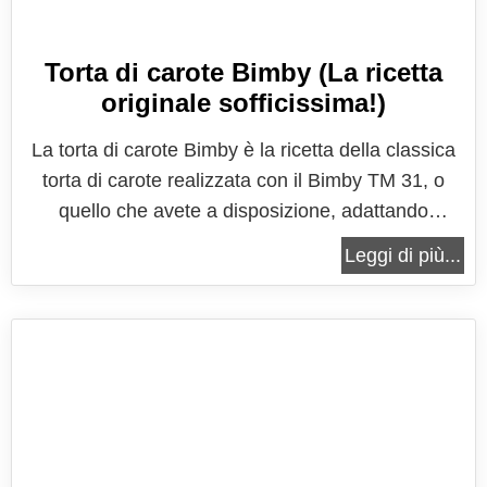
Torta di carote Bimby (La ricetta
originale sofficissima!)
La torta di carote Bimby è la ricetta della classica
torta di carote realizzata con il Bimby TM 31, o
quello che avete a disposizione, adattando
ovviamente le funzionalità. La ricetta è sempre la
Leggi di più...
stessa, semplice e ricchissima di carote, che
vengono utilizzate rigorosamente crude, che può
usare o meno le mandorle, o...