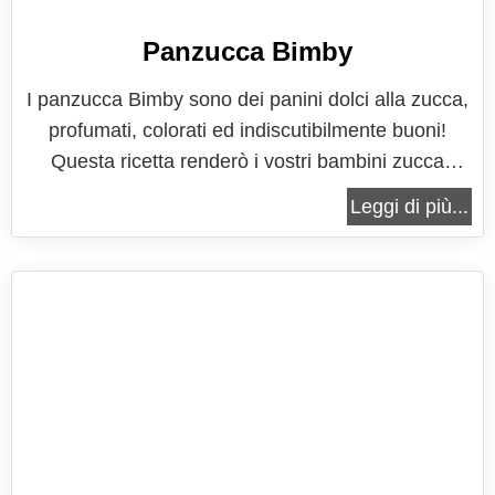
Panzucca Bimby
I panzucca Bimby sono dei panini dolci alla zucca,
profumati, colorati ed indiscutibilmente buoni!
Questa ricetta renderò i vostri bambini zucca
dipendenti e tutti coloro che non amano
Leggi di più...
particolarmente questa verdura e che non
vorrebbero neanche sentirla nominare in un dolce,
dopo aver assaggiato questi panini si...