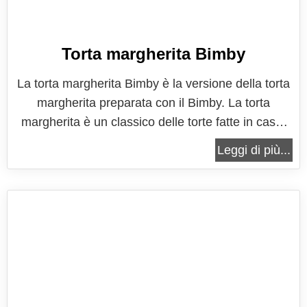
Torta margherita Bimby
La torta margherita Bimby è la versione della torta
margherita preparata con il Bimby. La torta
margherita è un classico delle torte fatte in casa,
che con la sua semplicità può solo farci venire la
Leggi di più...
voglia di prepararla e portare così a tavola un
dolce per il fine pasto o semplicemente essere
soddisfatti di aver...