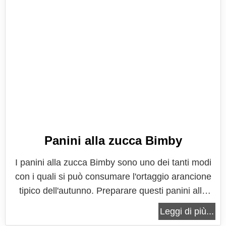
Panini alla zucca Bimby
I panini alla zucca Bimby sono uno dei tanti modi
con i quali si può consumare l'ortaggio arancione
tipico dell'autunno. Preparare questi panini alla
zucca è un'ottima idea, davvero molto originale,
Leggi di più...
anche da proporre ad un party di Halloween per i