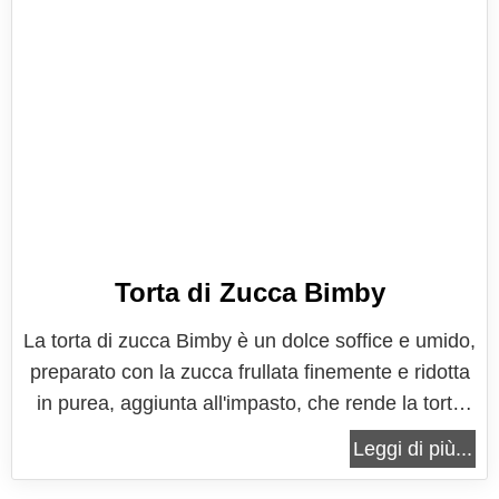
Torta di Zucca Bimby
La torta di zucca Bimby è un dolce soffice e umido,
preparato con la zucca frullata finemente e ridotta
in purea, aggiunta all'impasto, che rende la torta
soffice come una nuvola. La sua consistenza
Leggi di più...
umida è così gradevole da sembrare un plumcake.
La torta di zucca Bimby è una torta morbidissima