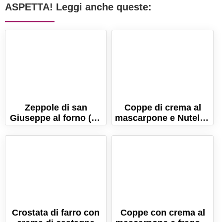
ASPETTA! Leggi anche queste:
Zeppole di san
Coppe di crema al
Giuseppe al forno (La
mascarpone e Nutella:
ricetta, con trucchi e
il dolce al cucchiaio
consigli!)
semplice e goloso!
Crostata di farro con
Coppe con crema al