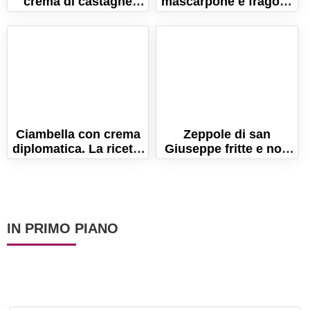
crema di castagne
mascarpone e fragole.
(senza burro e uova!)
Il dessert pratico e
veloce!
Ciambella con crema
Zeppole di san
diplomatica. La ricetta
Giuseppe fritte e non
del dolce soffice e
unte! (La ricetta
umido!
originale!)
IN PRIMO PIANO