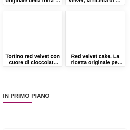
originale della torta di
velvet, la ricetta di un
carote americana!
dolce originale!
Tortino red velvet con
Red velvet cake. La
cuore di cioccolato
ricetta originale per
fondente!
farla perfetta!
IN PRIMO PIANO