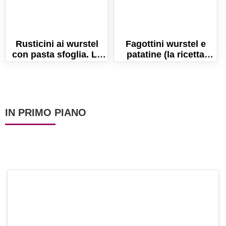
Rusticini ai wurstel
Fagottini wurstel e
con pasta sfoglia. La
patatine (la ricetta
ricetta perfetta per
amata dai bambini!)
l'aperitivo!
IN PRIMO PIANO