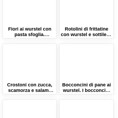
Fiori ai wurstel con
Rotolini di frittatine
pasta sfoglia.
con wurstel e sottiletta
L'antipasto semplice e
al forno. La ricetta
sfizioso!
facile e golosa!
Crostoni con zucca,
Bocconcini di pane ai
scamorza e salame
wurstel. I bocconcini
cacciatore
di morbido pane farciti
con wurstel