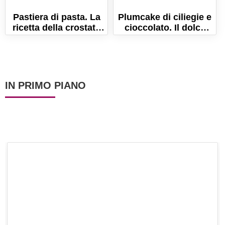
Pastiera di pasta. La
Plumcake di ciliegie e
ricetta della crostata
cioccolato. Il dolce
di pasta napoletana!
soffice e goloso per
l'estate!
IN PRIMO PIANO