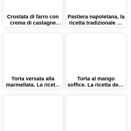
Crostata di farro con
Pastiera napoletana, la
crema di castagne
ricetta tradizionale e i
(senza burro e uova!)
segreti per farla
perfetta!
Torta versata alla
Torta al mango
marmellata. La ricetta
soffice. La ricetta della
facile, pronta in pochi
torta morbida e
minuti!
gustosa!