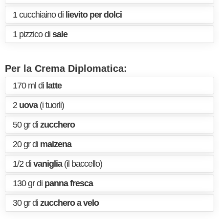
1 cucchiaino di
lievito per dolci
1 pizzico di
sale
Per la Crema Diplomatica:
170 ml di
latte
2
uova
(i tuorli)
50 gr di
zucchero
20 gr di
maizena
1/2 di
vaniglia
(il baccello)
130 gr di
panna fresca
30 gr di
zucchero a velo