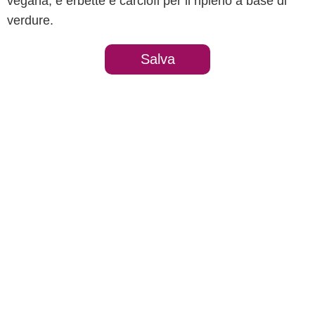
vegana, e erbette e carciofi per il ripieno a base di
verdure.
Salva