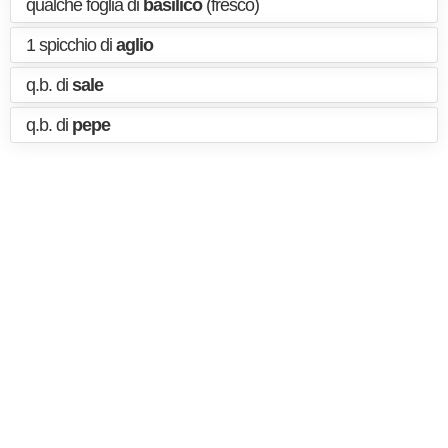
qualche foglia di
basilico
(fresco)
1 spicchio di
aglio
q.b. di
sale
q.b. di
pepe