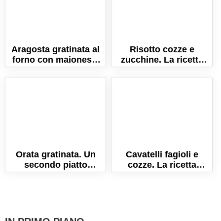
Aragosta gratinata al
Risotto cozze e
forno con maionese.
zucchine. La ricetta
La ricetta gourmet!
perfetta per farlo
cremosissimo!
Orata gratinata. Un
Cavatelli fagioli e
secondo piatto
cozze. La ricetta
leggero e gustoso!
tradizionale
napoletana!