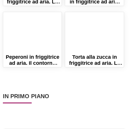
friggitrice ad aria. La
in friggitrice ad aria.
ricetta leggera e
La ricetta light!
sfiziosa!
Peperoni in friggitrice
Torta alla zucca in
ad aria. Il contorno
friggitrice ad aria. La
semplice e veloce
ricetta semplice e
idale per tutti!
veloce!
IN PRIMO PIANO