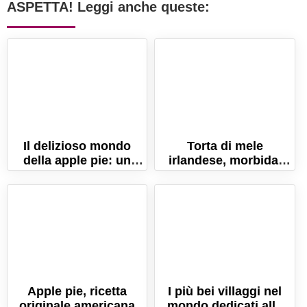
ASPETTA! Leggi anche queste:
Il delizioso mondo
Torta di mele
della apple pie: un
irlandese, morbida,
viaggio attraverso la
umida e profumata!
storia e la tradizione
Apple pie, ricetta
I più bei villaggi nel
originale americana
mondo dedicati alla