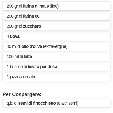
200 gr di
farina di mais
(fine)
200 gr di
farina 00
200 gr di
zucchero
4
uova
40 ml di
olio d'oliva
(extravergine)
100 ml di
latte
1 bustina di
lievito per dolci
1 pizzico di
sale
Per Cospargere:
q.b. di
semi di finocchietto
(o altri semi)