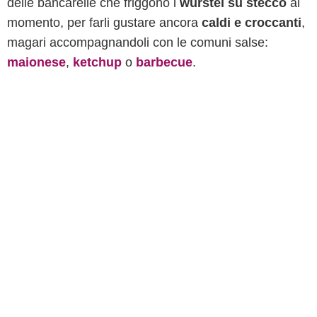
delle bancarelle che friggono i
wurstel su stecco
al
momento, per farli gustare ancora
caldi e croccanti
,
magari accompagnandoli con le comuni salse:
maionese
,
ketchup
o
barbecue
.