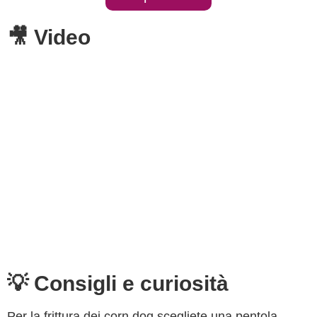
🎥 Video
💡 Consigli e curiosità
Per la frittura dei corn dog scegliete una pentola