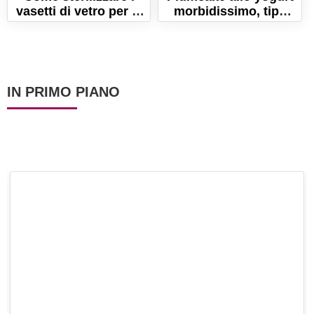
vasetti di vetro per le
morbidissimo, tipo
conserve
Mulino Bianco!
IN PRIMO PIANO