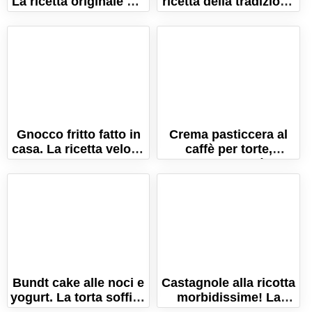
La ricetta originale dei
ricetta della tradizione
tortelli lombardi.
bolognese!
Gnocco fritto fatto in
Crema pasticcera al
casa. La ricetta veloce
caffè per torte,
per uno gnocco
crostate o bignè. La
perfetto!
ricetta facilissima!
Bundt cake alle noci e
Castagnole alla ricotta
yogurt. La torta soffice
morbidissime! La
con tutto il profumo
ricetta veloce, pronte