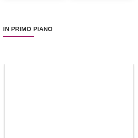
autunnale!
in 5 minuti!
IN PRIMO PIANO