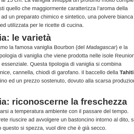
 ai 15 cm. La vaniglia sviluppa un profumo molto comple
uesti quello che maggiormente caratterizza l’aroma della
 ad un preparato chimico e sintetico, una polvere bianca
 utilizzata per le ricette di cucina.
a: le varietà
biamo la famosa vaniglia Bourbon (del
Madagascar
) e la
pologia di vaniglia che viene prodotta nelle isole Reunio
lio essenziale. Questa tipologia di vaniglia si combina
ice, cannella, chiodi di garofano. Il baccello della
Tahiti
ino ed un prezzo sostenuto, dovuto alla scarsa produzi
ia: riconoscerne la freschezza
arsi a temperatura ambiente con il passare del tempo.
rete riuscire ad avvolgere un bastoncino intorno al dito, 
 questo si spezza, vuol dire che è già secco.