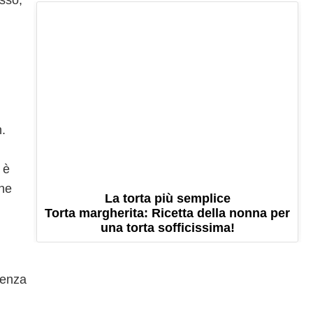
sso,
n.
è
one
La torta più semplice
Torta margherita: Ricetta della nonna per
una torta sofficissima!
senza