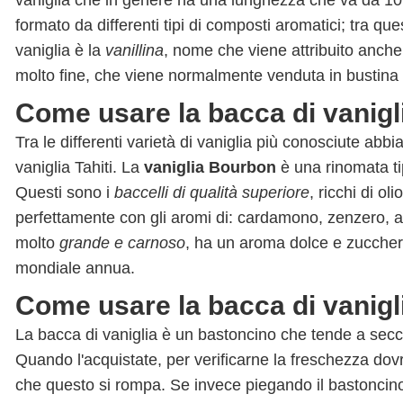
vaniglia che in genere ha una lunghezza che va da 10
formato da differenti tipi di composti aromatici; tra q
vaniglia è la
vanillina
, nome che viene attribuito anche
molto fine, che viene normalmente venduta in bustina ed
Come usare la bacca di vanigli
Tra le differenti varietà di vaniglia più conosciute ab
vaniglia Tahiti. La
vaniglia Bourbon
è una rinomata ti
Questi sono i
baccelli di qualità superiore
, ricchi di o
perfettamente con gli aromi di: cardamono, zenzero, an
molto
grande e carnoso
, ha un aroma dolce e zuccher
mondiale annua.
Come usare la bacca di vanigl
La bacca di vaniglia è un bastoncino che tende a secc
Quando l'acquistate, per verificarne la freschezza dov
che questo si rompa. Se invece piegando il bastoncino