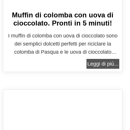
Muffin di colomba con uova di
cioccolato. Pronti in 5 minuti!
I muffin di colomba con uova di cioccolato sono
dei semplici dolcetti perfetti per riciclare la
colomba di Pasqua e le uova di cioccolato
avanzate dalle feste. Se quindi anche voi avete
Leggi di più...
concluso le feste con qualche avanzo, sappiate
che è arrivato il momento di utilizzarli per
preparare un nuovo dolcetto, dando vita...