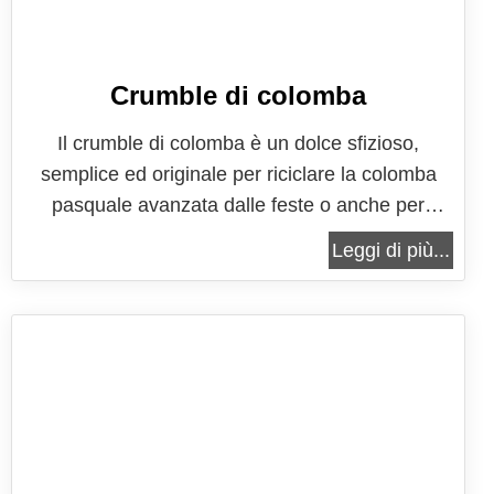
Crumble di colomba
Il crumble di colomba è un dolce sfizioso,
semplice ed originale per riciclare la colomba
pasquale avanzata dalle feste o anche per
servire in una maniera diversa dal solito un dolce
Leggi di più...
che è anche un grande classico di Pasqua. Il
crumble è originariamente un dolce di origine
inglese ed irlandese, realizzato in genere...