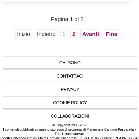
per averla già mangiata nelle feste, non sapete
più come sfruttare. E visto che in cucina non...
Pagina 1 di 2
Inizio
Indietro
1
2
Avanti
Fine
CHI SONO
CONTATTACI
PRIVACY
COOKIE POLICY
COLLABORAZIONI
© Copyright 2006-2026
I contenuti pubblicati su questo sito sono di proprieta' di Marianna e Carmine Pascarella -
Tutti i diritti riservati.
RicetteDalMondo.it e' un sito di Carmine Pascarella - P.IVA IT01865000622 / REA BN-308641