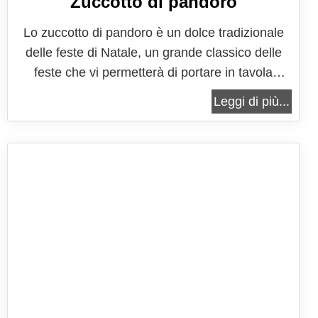
Zuccotto di pandoro
Lo zuccotto di pandoro è un dolce tradizionale
delle feste di Natale, un grande classico delle
feste che vi permetterà di portare in tavola
qualcosa di buono, semplice ma anche
Leggi di più...
sorprendente. Lo zuccotto è un dolce che si
presenta con la classica forma a cupola,
solitamente con uno strato di biscotto tutt'intorno
e...