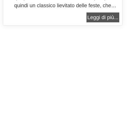
quindi un classico lievitato delle feste, che
spesso e volentieri avanza e finite le feste non si
Leggi di più...
ha più tanta voglia di consumare così come si
presenta. Questa ricetta va a sfruttarla come
base per la preparazione di una...