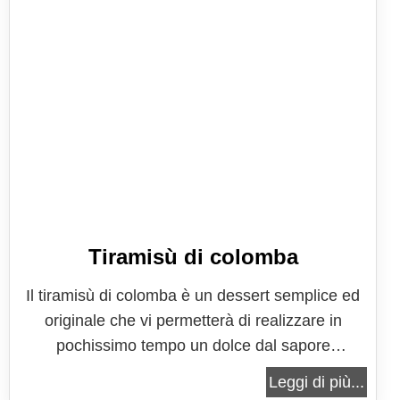
Tiramisù di colomba
Il tiramisù di colomba è un dessert semplice ed
originale che vi permetterà di realizzare in
pochissimo tempo un dolce dal sapore
eccezionale sfruttando quella colomba di troppo
Leggi di più...
che avete da Pasqua in dispensa e che, stanchi