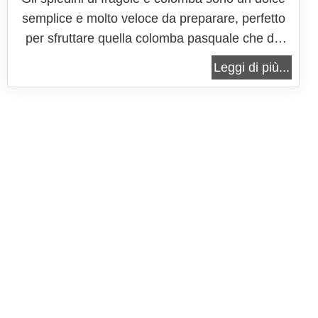
semplice e molto veloce da preparare, perfetto
per sfruttare quella colomba pasquale che da
qualche tempo attende in dispensa con pazienza
Leggi di più...
di essere consumata o servita in una maniera
originale e particolare, che certamente attirerà
l'attenzione di tutti! Gli spiedini...