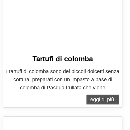
Tartufi di colomba
I tartufi di colomba sono dei piccoli dolcetti senza
cottura, preparati con un impasto a base di
colomba di Pasqua frullata che viene
amalgamata con mascarpone (sostituibile da
Leggi di più...
altro formaggio cremoso), aromatizzato con
Strega o altro liquore aromatico da scegliere in
base ai propri gusti. I tartufini sono poi...