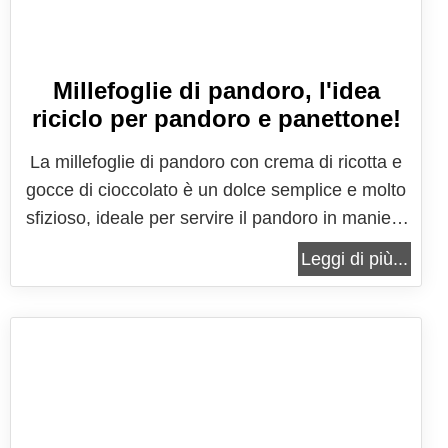
Millefoglie di pandoro, l'idea
riciclo per pandoro e panettone!
La millefoglie di pandoro con crema di ricotta e
gocce di cioccolato è un dolce semplice e molto
sfizioso, ideale per servire il pandoro in maniera
diversa dal solito o per riciclare il pandoro
Leggi di più...
avanzato dalle feste di Natale e portare in tavola
un dolce dall'aspetto nuovo che tutti
apprezzeranno. Si tratta infatti di...