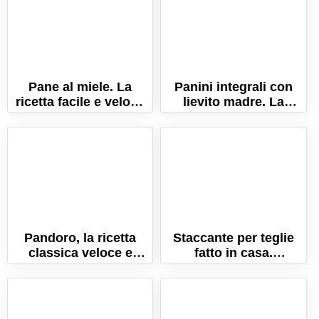
Pane al miele. La
Panini integrali con
ricetta facile e veloce
lievito madre. La
del pane fatto in casa!
ricetta a lunga
lievitazione!
Pandoro, la ricetta
Staccante per teglie
classica veloce e
fatto in casa.
senza sfogliatura!
L'immancabile in
cucina!