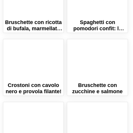
Bruschette con ricotta
Spaghetti con
di bufala, marmellata
pomodori confit: la
di peperoncini e fichi
ricetta profumatissima
che piace a tutti!
Crostoni con cavolo
Bruschette con
nero e provola filante!
zucchine e salmone