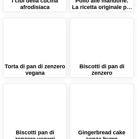
I cibi della cucina
Pollo alle mandorle.
afrodisiaca
La ricetta originale per
un piatto orientale
aromatico!
Torta di pan di zenzero
Biscotti di pan di
vegana
zenzero
Biscotti pan di
Gingerbread cake
zenzero vegani
senza burro